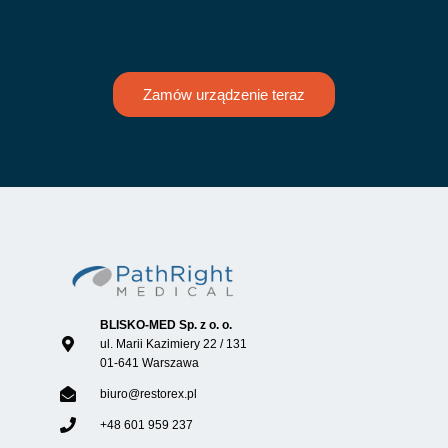
Zamów urządzenie teraz
BLISKO-MED Sp. z o. o.
ul. Marii Kazimiery 22 / 131
01-641 Warszawa
biuro@restorex.pl
+48 601 959 237