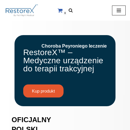
0
Przejdź
do
treści
Choroba Peyroniego leczenie
RestoreX™ –
Medyczne urządzenie
do terapii trakcyjnej
Kup produkt
OFICJALNY
POLSKI