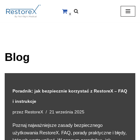
0
Przejdź
do
treści
Blog
Poradnik: jak bezpiecznie korzystać z RestoreX – FAQ
i instrukcje
RestoreX
przez
21 września 2025
Poznaj najważniejsze zasady bezpiecznego
użytkowania RestoreX. FAQ, porady praktyczne i błędy,