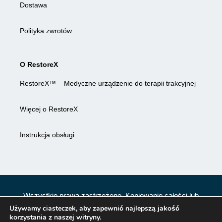
Dostawa
Polityka zwrotów
O RestoreX
RestoreX™ – Medyczne urządzenie do terapii trakcyjnej
Więcej o RestoreX
Instrukcja obsługi
Wszystkie prawa zastrzeżone. Kopiowanie całości lub
części bez zgody i wiedzy twórców zabronione. 2025.
Używamy ciasteczek, aby zapewnić najlepszą jakość
korzystania z naszej witryny.