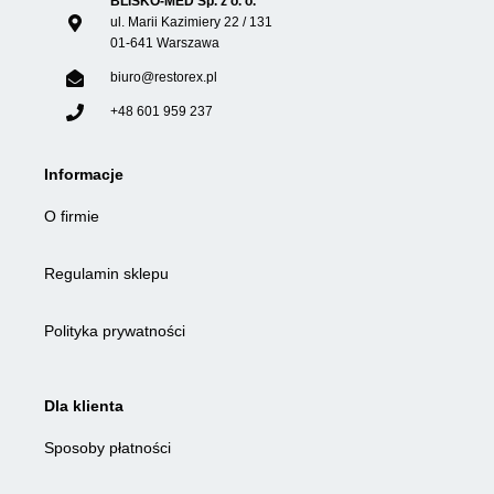
BLISKO-MED Sp. z o. o.
ul. Marii Kazimiery 22 / 131
01-641 Warszawa
biuro@restorex.pl
+48 601 959 237
Informacje
O firmie
Regulamin sklepu
Polityka prywatności
Dla klienta
Sposoby płatności